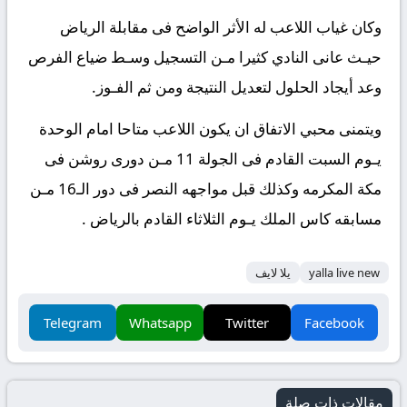
وكان غياب اللاعب له الأثر الواضح فى مقابلة الرياض
حيـث عانى النادي كثيرا مـن التسجيل وسـط ضياع الفرص
وعد أيجاد الحلول لتعديل النتيجة ومن ثم الفـوز.
ويتمنى محبي الاتفاق ان يكون اللاعب متاحا امام الوحدة
يـوم السبت القادم فى الجولة 11 مـن دورى روشن فى
مكة المكرمه وكذلك قبل مواجهه النصر فى دور الـ16 مـن
مسابقه كاس الملك يـوم الثلاثاء القادم بالرياض .
yalla live new
يلا لايف
Telegram
Whatsapp
Twitter
Facebook
مقالات ذات صلة