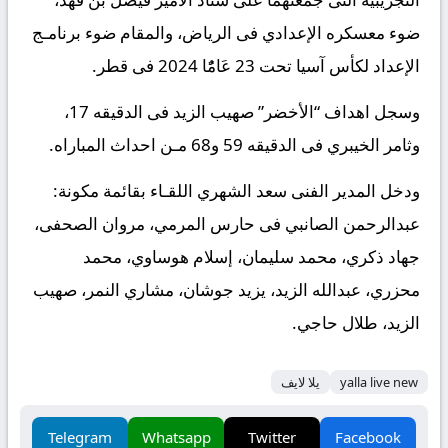
ضوء معسكره الإعدادي فى الرياض، والمقام ضوء برنامـج
الإعداد لكأس آسيا تحت 23 عَامًٌا 2024 فى قطر.
وسجل اهداف “الأخضر” صهيب الزيد فى الدقيقه 17،
وثامر الخيبري فى الدقيقه 59 و68 مـن احداث المباراه.
ودخل المدير الفنى سعد الشهري اللقـاء بقائمة مكونة:
عبدالرحمن الصانبي فى حارس المرمي، مروان الصحفى،
جهاد ذكري، محمد سليمان، إسلام هوساوي، محمد
محزري، عبدالله الزيد، يزيد جوشان، مشاري النمر، صهيب
الزيد، طلال حاجي.
yalla live new
يلا لايف
Telegram
Whatsapp
Twitter
Facebook