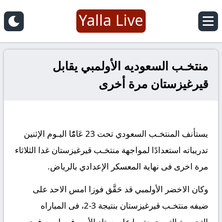
Yalla Live
منتخـب السعوديه الأولمبي يقابل
قيرغيزستان مرة أخرى
يستأنف المنتخـب السعودي تحت 23 عَامًٌا اليـوم الإثنين
تدريباته استعدادًا لمواجهة منتخـب قيرغيزستان غدا الثلاثاء
مرة اخرى فى نهاية المعسكر الإعدادي بالرياض.
وكان الاخضر الأولمبي قد حَقَّق فوزا امس الاحد على
ضيفه منتخـب قيرغيزستان بنتيجة 3-2، فى المباراه
التجريبية التى جمعتهما على ستاد الأمير فيصل بن فهد،