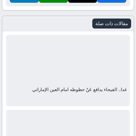
مقالات ذات صلة
غدا.. الفيحاء يدافع عَنْ حظوظه امام العين الإماراتي