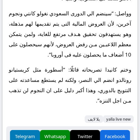
وواصل: “سينضم الي الدورى السعودي نغولو كانتي ونجوم
آخرين، لأن العروض المالية التى يتم تقديمها لهم مذهلة،
وهو يستهدفون تحقيق هـدف مرتفع للغاية، ولمن يتمكن
معظم اللاعبـين مـن رفض العروض، لأنهم سيحصلون على
10 أضعاف ما يحصلون عليه فى أوروبا”.
وختم كانيدا تصريحاته قائلًا: “أسطورة مثل كريستيانو
رونالدو انضم الي النصر، ولكنه لم يستطع مساعدته على
التتويج بالدوري، وهذا أكبر دليل على ان النجوم لن تذهب
مـن اجل التنزه”.
yalla live new
يلا لايف
Telegram
Whatsapp
Twitter
Facebook