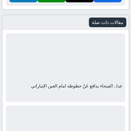
مقالات ذات صلة
غدا.. الفيحاء يدافع عَنْ حظوظه امام العين الإماراتي