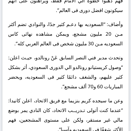
فهم ذهبوا خطوة الي الأمام فقط، ويراهنون على أنهم
سيكونون افضل دورى فى العالم”.
وأضاف: “السعوديه بها دعـم كثير جدًا، والنوادي تضم أكثر
مـن 20 مليون مشجع، ويمكن مشاهده نهائى كاس
السعوديه مـن 30 مليون شخص فى العالم العربي كله”.
وتحدث مدير فني النصر السابق عَنْ رونالدو، حيـث اعلن:
“وصول كريستيانو رونالدو الي الدورى السعودي، أثر بشكل
كثير عليهم، والشغف دائمًا كثير فى السعوديه، ويحضر
المباريات 60 و70 ألف مشجع”.
وعن ما سيجده كريم بنزيما مع فريق الاتحاد، اعلن كانيدا:
“عندما كنت أتولى تـدريــب الاتحاد، كان النادي يمر بوضع
مالي غير مستقر، ولكن على مستوى المشجعين، فهم
الأكثر شغفًا فى السعوديه وآسيا”.