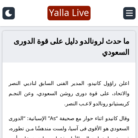
Yalla Live
ما حدث لرونالدو دليل على قوة الدورى
السعودي
اعلن راؤول كانيدو، المدير الفنى السابق لناديي النصر
والاتحاد، على قوة دورى روشن السعودي، وعن النجـم
كريستيانو رونالدو لاعـب النصر.
وقال كانيدو اثناء حوار مع صحيفة “As” الإسبانية: “الدورى
السعودي هو الأقوى فى آسيا، ولست مندهشًا مـن تطوره،