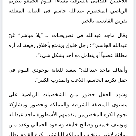
اللاعبـين القدامى بالشرقية مساءا اليـوم الجمعو بتكريم
الرياضي المخضرم عبدالله جاسم فى الصالة المغلقة
بفريق القادسية بالخبر.
وقال ماجد عبدالله فى تصريحـات لـ “يلا مباشر” عَنْ
عبدالله الجاسم:” : رجل خلوق ويتمتع بأخلاق رفيعة، لم أره
مطلقًا عصبياً أو يتعامل مع أحد بشكل شيء”.
وأضاف ماجد عبدالله:” سعيد للغاية بوجودي اليـوم فى
حفل تكريم الجاسم، اللاعب والمدرب الكبير”.
وشهد الحفل حضور مـن الشخصيات الرياضية على
مستوى المنطقة الشرقية والمملكة وبحضور ومشاركة
نجوم الكره المخضرمين يتقدمهم الأسطورة ماجد عبدالله
ويوسف خميس وصالح خليفه وسعود الحمالي وعدد مـن
زملائه لاعبى منتخـب المملكة للناشئين لكرة القـدم بطل