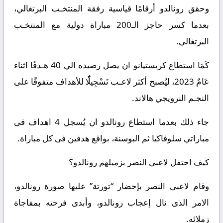
وحقق رونالدو أرقامًا قياسية رفقة المنتخـب البرتغالي،
بعدما كسر حاجز الـ200 مباراة دولية مع المنتخـب
البرتغالي.
كَمَا استطاع كريستيانو ان يصل رصيده الي 40 هـدفًا اثناء
عَامٌ 2023، ليُصبح أكثر لاعـب تَسْجِيلًٌا للأهداف متفوقًا على
النجـم النرويجي هالاند.
جاء ذلك بعدما استطاع رونالدو ان يُسجل 4 اهداف فى
مباراتي سلوفاكيا ثم البوسنة، بواقع هدفين فى كل مباراة.
كيف احتفل لاعبى النصر بزميلهم رونالدو؟
وقام لاعبى النصر بإحضار “تورتة” عليها صورة رونالدو،
الامر الذى نال إعجاب رونالدو، وأبدى فرحته بمفاجاة
زملائه.