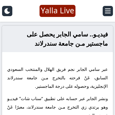
Yalla Live
فيديـو.. سامي الجابر يحصل على
ماجستير مـن جامعة سندرلاند
عبر سامي الجابر نجم فريق الهلال والمنتخب السعودي
السابق، عَنْ فرحته بالتخرج مـن جامعة سندرلاند
الإنجليزية، وحصوله على درجة الماجستير.
ونشر الجابر عبر حسابه على تطبيق “سناب شات” فيديـو
وهو يرتدي زي التخرج مـن جامعة سندرلاند، معبرًا عَنْ