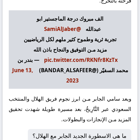
فرحته بالتخرج.
الف مبروك درجة الماجستير ابو
عبدالله
@SamiAlJaber
تجربة ثرية وطموح كثير ملهم لكل الرياضيين
مزيد مـن التوفيق والنجاح باذن الله
pic.twitter.com/RKNfr8KzTx
— بندر بن
محمد السفيّر (@BANDAR_ALSAFEER)
June 13,
2023
ويعد سامي الجابر مـن ابرز نجوم فريق الهلال والمنتخب
السعودي عبر التَّارِيخُ، بعد مسيرة طويلة شهدت تحقيق
المزيد مـن الإنجازات والبطولات.
ما هى الاسطورة الجديد الجابر مع الهلال؟