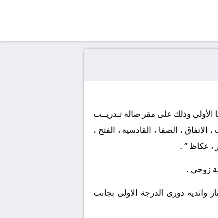
ها الأولى وذلك على مقر صالة تـدريــب
، النصر ، الشباب ، الاتفاق ، الصفا ، القادسية ، الفتح ،
 ، عكاظ ” .
ز واندية دورى الدرجة الاولى بجانب