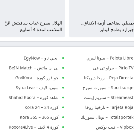
مبيلي يضاعف أزمة الاتفاق..
الهلال يصرح غياب سافيتش عَنْ
يرارد يطمح ليناير
الملاعب لمدة 4 أسابيع
Pelota Libre – بيلوتا ليبري
ايجي ناو – EgyNow
Pirlo TV – بيرلو تي في
بي ان ماتش – BeIN Match
Roja Directa – روخا ديريكتا
جو فور كورة – Go4Kora
Sportsurge – سبورت سيرج
سوريا لايف – Syria Live
Streameast – ستريم إيست
شاهد كورة – Shahid Koora
Tarjeta Roja – تارخيتا روخا
كورة 24 – Kora 24
Totalsportek – توتال سبورتك
كورة 365 – Kora 365
Vipbox – فيب بوكس
كورة 4 لايف – Kooora4Live