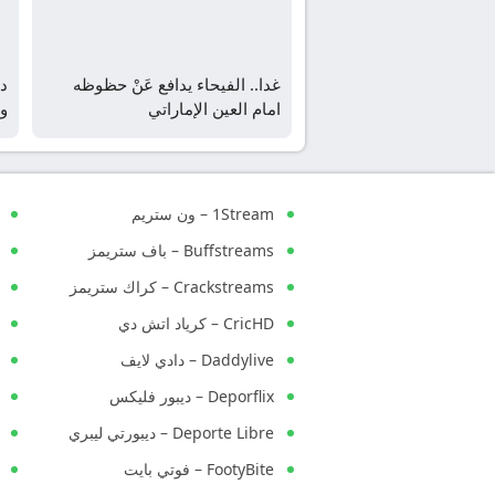
غدا.. الفيحاء يدافع عَنْ حظوظه
دي
امام العين الإماراتي
وج
1Stream – ون ستريم
Buffstreams – باف ستريمز
Crackstreams – كراك ستريمز
CricHD – كرياد اتش دي
Daddylive – دادي لايف
Deporflix – ديبور فليكس
Deporte Libre – ديبورتي ليبري
FootyBite – فوتي بايت