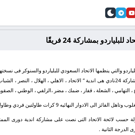
telegram
skin
youtube
faceb
لبلياردو بمشاركة 24 فريقًا
بلياردو والتي ينظمها الاتحاد السعودي للبلياردو والسنوكر فى نسخت
الاتحاد بحي يرموك بمدينة الرياض بمشاركة 24نادي هى اندية ” الاتحاد ، الاهلي ، الهلال 
فرع ، التهامي ، الشعلة ، قفار ، ضمك ، مضر ،الزلفي ، الوطني ، الصقور
لى الادوار النهائيه 9 كرات طاولتين فردي وطاولة زوجي .
ة حسب لائحة الاتحاد التى نصت على مشاركة اندية دورى الممتا
 الدرجة الثانية .