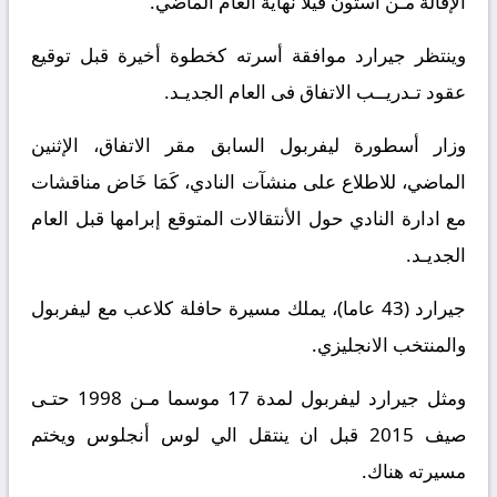
الإقالة مـن أستون فيلا نهاية العام الماضي.
وينتظر جيرارد موافقة أسرته كخطوة أخيرة قبل توقيع
عقود تـدريــب الاتفاق فى العام الجديـد.
وزار أسطورة ليفربول السابق مقر الاتفاق، الإثنين
الماضي، للاطلاع على منشآت النادي، كَمَا خَاض مناقشات
مع ادارة النادي حول الأنتقالات المتوقع إبرامها قبل العام
الجديـد.
جيرارد (43 عاما)، يملك مسيرة حافلة كلاعب مع ليفربول
والمنتخب الانجليزي.
ومثل جيرارد ليفربول لمدة 17 موسما مـن 1998 حتـى
صيف 2015 قبل ان ينتقل الي لوس أنجلوس ويختم
مسيرته هناك.