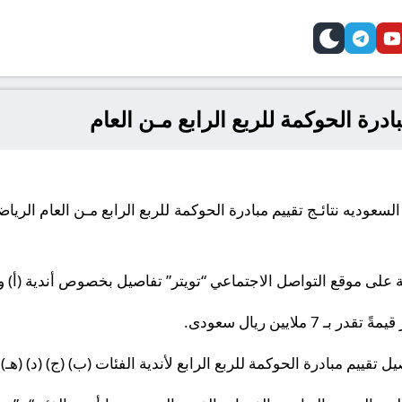
telegram
skin
youtube
faceb
بادرة الحوكمة للربع الرابع مـن العام
على موقع التواصل الاجتماعي “تويتر” تفاصيل بخصوص أندية (أ) وه
 ملايين ريال سعودى
.
تقييم مبادرة الحوكمة للربع الرابع لأندية الفئات (ب) (ج) (د) (هـ
).