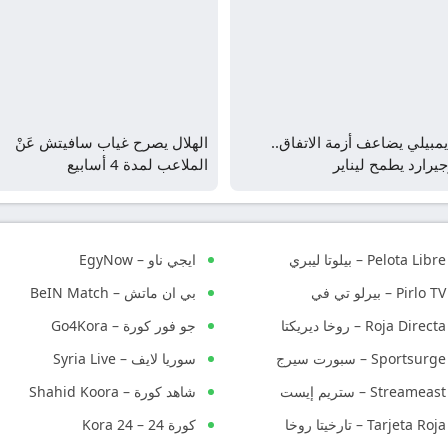
مبيلي يضاعف أزمة الاتفاق..
الهلال يصرح غياب سافيتش عَنْ
يرارد يطمح ليناير
الملاعب لمدة 4 أسابيع
Pelota Libre – بيلوتا ليبري
ايجي ناو – EgyNow
Pirlo TV – بيرلو تي في
بي ان ماتش – BeIN Match
Roja Directa – روخا ديريكتا
جو فور كورة – Go4Kora
Sportsurge – سبورت سيرج
سوريا لايف – Syria Live
Streameast – ستريم إيست
شاهد كورة – Shahid Koora
Tarjeta Roja – تارخيتا روخا
كورة 24 – Kora 24