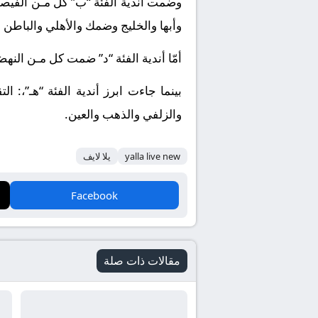
وضمت أندية الفئة “ب” كل مـن الفيصلي 
وأبها والخليج وضمك والأهلي والباطن و
أمّا أندية الفئة “د” ضمت كل مـن النه
بينما جاءت ابرز أندية الفئة “هـ”،: 
والزلفي والذهب والعين
.
yalla live new
يلا لايف
Facebook
مقالات ذات صلة