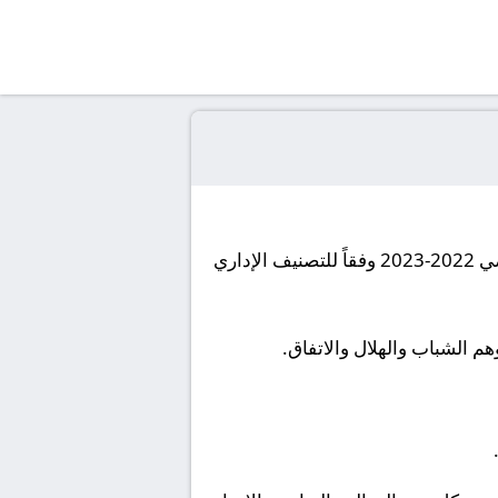
أعلنت وزارة الرياضة بالمملكة العربية السعوديه نتائـج تقييم مبادرة الحوكمة للربع الرابع مـن العام الرياضي 2022-2023 وفقاً للتصنيف الإداري
م الشباب والهلال والاتفاق.