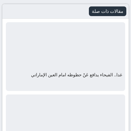
مقالات ذات صلة
غدا.. الفيحاء يدافع عَنْ حظوظه امام العين الإماراتي